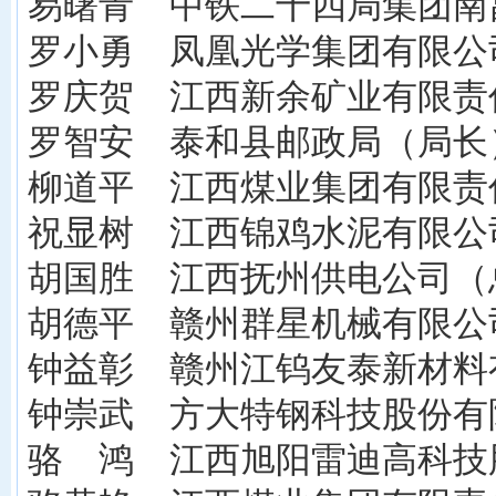
易曙青 中铁二十四局集团南
罗小勇 凤凰光学集团有限公
罗庆贺 江西新余矿业有限责
罗智安 泰和县邮政局（局长
柳道平 江西煤业集团有限责
祝显树 江西锦鸡水泥有限公
胡国胜 江西抚州供电公司（
胡德平 赣州群星机械有限公
钟益彰 赣州江钨友泰新材料
钟崇武 方大特钢科技股份有
骆 鸿 江西旭阳雷迪高科技