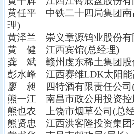
黄平辉 江西江铃底盘股份有
黄任平 中铁二十四局集团南
理)
黄泽兰 崇义章源钨业股份有
黄 健 江西宾馆(总经理)
龚 斌 赣州虔东稀土集团股
彭水峰 江西赛维LDK太阳能
廖 昶 四特酒有限责任公司(
熊一江 南昌市政公用投资控
熊也农 上饶市烟草公司(总经
熊贤忠 江西洪客隆投资集团有