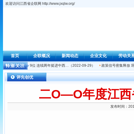
欢迎访问江西省企联网 http://www.jxqlw.org/
首页
企联概况
新闻动态
企业文化
劳动关
区在全国排名再进9位 连续两年挺进中西…
（2022-09-29）
政策信号密集释放 巩
评先创优
二O—O年度江
发布时间：201