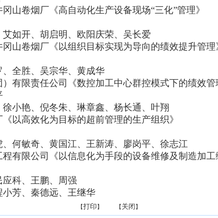
冈山卷烟厂《高自动化生产设备现场“三化”管理
》
、艾如开、胡启明、欧阳庆荣、吴长爱
井冈山卷烟厂《以组织目标实现为导向的绩效提升管理
罗、全胜、吴宗华、黄成华
团）有限责任公司《数控加工中心群控模式下的绩效管
平
、徐小艳、倪冬朱、琳章鑫、杨长通、叶翔
厂《以高效化为目标的超前管理的生产组织
》
虎、何敏奇、黄国江、王新涛、廖岗平、徐志江
工程有限公司《以信息化为手段的设备维修及制造加工
民应科、王鹏、周强
程小芳、秦德远、王继华
打印
关闭
【
】 【
】