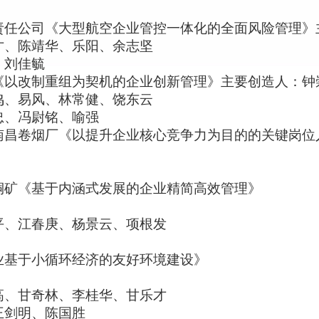
责任公司《大型航空企业管控一体化的全面风险管理》
才、陈靖华、乐阳、余志坚
、刘佳毓
《以改制重组为契机的企业创新管理
》主要创造人：钟
鸣、易风、林常健、饶东云
忠、冯尉铭、喻强
南昌卷烟厂《以提升企业核心竞争力为目的的关键岗位
铜矿《基于内涵式发展的企业精简高效管理
》
平、江春庚、杨景云、项根发
业基于小循环经济的友好环境建设
》
高、甘奇林、李桂华、甘乐才
王剑明、陈国胜