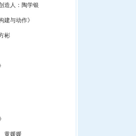
创造人：陶学银
构建与动作
》
方彬
》
》
、黄媛媛