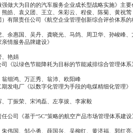
做强做大为目的的汽车服务企业成长型战略实施
》主要
、熊皓、袁义团、王立、朱彩云、程俊、陈菊、黄祝莺
团）有限责任公司《航空企业管理创新综合评价体系的
虎、余惠国、吴丹、龚晓光、马鸽、周卫华、孙峻峰、
家亲情服务品牌建设
》
管、艳娟
公司《以绿色节能降耗为目标的节能减排综合管理体系
、翁细鸿、万正秀、翁沛、欧阳峰
二期发电厂《以数字化管理为手段的电煤精细化管理
》
辉、丁振荣、宋鸿磊、左享拔、李家毅
任公司《基于“5C”策略的航空产品市场管理体系建设
、朱伟国、邹小勇、薛国兴、吴柳红、黄济福、郭红亮