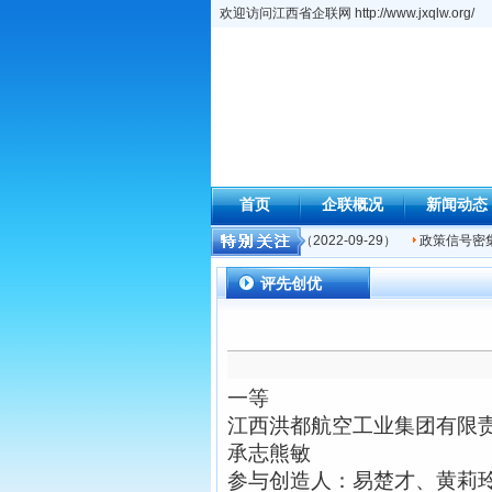
欢迎访问江西省企联网 http://www.jxqlw.org/
首页
企联概况
新闻动态
昌综保区在全国排名再进9位 连续两年挺进中西…
（2022-09-29）
政策信号密集
评先创优
一等
江西洪都航空工业集团有限
承志熊敏
参与创造人：易楚才、黄莉