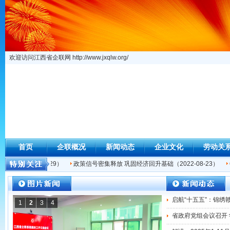
欢迎访问江西省企联网 http://www.jxqlw.org/
首页
企联概况
新闻动态
企业文化
劳动关
中西…
（2022-09-29）
政策信号密集释放 巩固经济回升基础
（2022-08-23）
启航“十五五”：锦绣
1
2
3
4
省政府党组会议召开