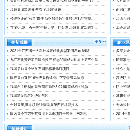
关键指标屡创新高 重点项目进展顺利 新钢集团一季度产…
人社部等
江铜集团加速推进“数字江铜”建设
两部门印
传统钢企的“智造”蝶变 新钢加快数字化转型打造“智慧…
江西八部
在“作示范、勇争先”中挑大梁、打头阵 江铜集团实现首…
工会法完
更多>>
创新成果
职业经
2021年江西省十大科技成果转化典型案例发布 6项科…
多家央企
九江石化芳烃项目建成投产 标志我国成为世界上第三个掌…
民营家电
我国启动首个铬矿石国际标准修订项目
什么才是
国产首台直径16米级盾构机成功下穿特级风险源
高级职业
我国自主研制的首列商用磁浮3.0列车完成相关试验
职业经理
我国新发现亿吨级油气区
准职业经
全球首座,世界领跑!中国掌握第四代核能技术
专访褚时
国内首个百万千瓦级海上风电项目全容量并网发电
2014
领导讲话