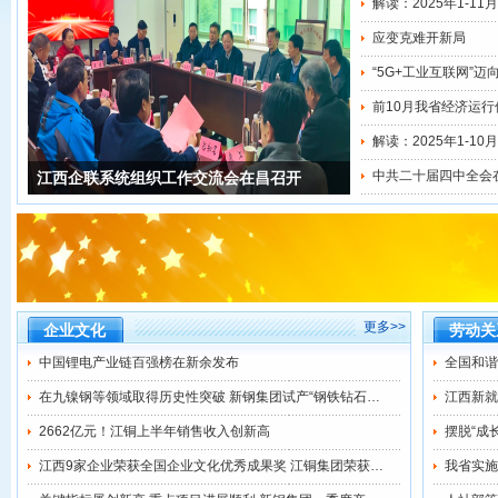
解读：2025年1-1
应变克难开新局
“5G+工业互联网”迈
前10月我省经济运行
解读：2025年1-1
中共二十届四中全会
江西企联系统组织工作交流会在昌召开
更多>>
企业文化
劳动关
中国锂电产业链百强榜在新余发布
全国和谐
在九镍钢等领域取得历史性突破 新钢集团试产“钢铁钻石…
江西新就
2662亿元！江铜上半年销售收入创新高
摆脱“成
江西9家企业荣获全国企业文化优秀成果奖 江铜集团荣获…
我省实施