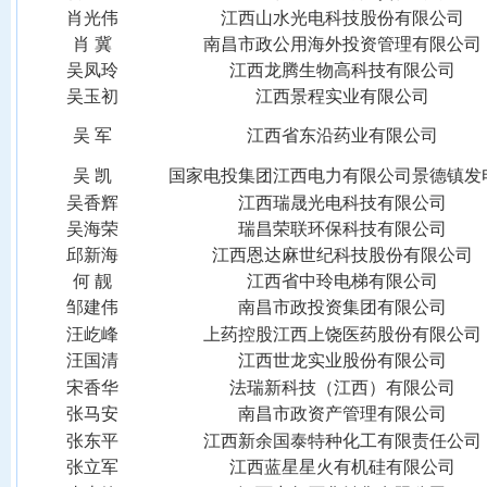
肖光伟
江西山水光电科技股份有限公司
肖
冀
南昌市政公用海外投资管理有限公司
吴凤玲
江西龙腾生物高科技有限公司
吴玉初
江西景程实业有限公司
吴
军
江西省东沿药业有限公司
吴
凯
国家电投集团江西电力有限公司景德镇发
吴香辉
江西瑞晟光电科技有限公司
吴海荣
瑞昌荣联环保科技有限公司
邱新海
江西恩达麻世纪科技股份有限公司
何
靓
江西省中玲电梯有限公司
邹建伟
南昌市政投资集团有限公司
汪屹峰
上药控股江西上饶医药股份有限公司
汪国清
江西世龙实业股份有限公司
宋香华
法瑞新科技（江西）有限公司
张马安
南昌市政资产管理有限公司
张东平
江西新余国泰特种化工有限责任公司
张立军
江西蓝星星火有机硅有限公司