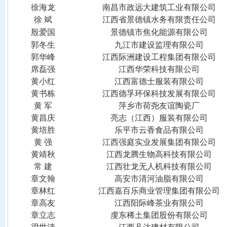
徐海龙
南昌市政远大建筑工业有限公司
徐
斌
江西省景德镇水务有限责任公司
殷爱国
景德镇市焦化能源有限公司
郭冬生
九江市建设监理有限公司
郭华峰
江西际洲建设工程集团有限公司
席磊强
江西华荣科技有限公司
黄小红
江西富德士服装有限公司
黄书栋
江西德孚环保科技发展有限公司
黄
军
萍乡市荷尧友谊陶瓷厂
黄昌庆
亮志（江西）服装有限公司
黄培胜
乐平市云香食品有限公司
黄
强
江西强庭实业发展集团有限公司
黄靖秋
江西龙腾生物高科技有限公司
常
建
江西壮龙无人机科技有限公司
章文翰
高安市清河油脂有限公司
章林红
江西嘉百乐商业管理集团有限公司
章高友
江西阳际峰茶业有限公司
章立志
虔东稀土集团股份有限公司