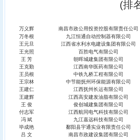
(
排
万义辉
南昌市政公用投资控股有限责任公司
万冬根
九江恒通自动控制器有限公司
王元旦
江西省水利水电建设集团有限公司
王光照
百胜电气有限公司
王
芳
朝晖城建集团有限公司
王克勤
江西南华医药有限公司
王员根
中铁九桥工程有限公司
王宗林
中节能抚州环保能源有限公司
王建仁
江西抚州长运有限公司
王建辉
江西高安建发油脂有限公司
王
俊
俊创城建集团有限公司
付志军
江西航同电气科技有限公司
冯
斌
九江嘉远科技有限公司
毕成艳
鄱阳县宇通实业有限责任公司
吕
文
南昌市政建设集团有限公司