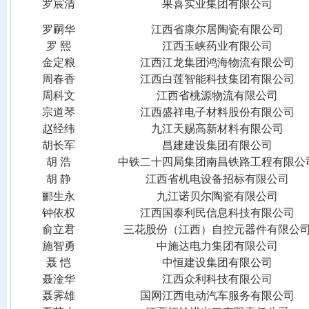
罗宸清
果喜实业集团有限公司
罗嗣华
江西省康尔居陶瓷有限公司
罗
熙
江西玉峡药业有限公司
金定粮
江西江龙集团鸿海物流有限公司
周春香
江西白莲智能科技集团有限公司
周科文
江西省桃源物流有限公司
宗道琴
江西盛祥电子材料股份有限公司
赵经纬
九江天赐高新材料有限公司
胡长军
昌建建设集团有限公司
胡
浩
中铁二十四局集团南昌铁路工程有限公
胡
静
江西省机电设备招标有限公司
郦生永
九江诺贝尔陶瓷有限公司
钟依权
江西国泰利民信息科技有限公司
俞立君
三花股份（江西）自控元器件有限公
施智勇
中施达电力集团有限公司
聂
恺
中恒建设集团有限公司
聂淦华
江西众利科技有限公司
聂霁雄
国网江西电动汽车服务有限公司