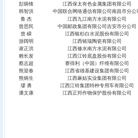
彭炳锋
江西保太有色金属集团有限公司
韩智洪
中国联合网络通信有限公司南昌市分公
鲁
杰
江西九江南方水泥有限公司
曾思民
中国邮政集团有限公司吉安市分公司
曾
嵘
江西银杉白水泥股份有限公司
游阔明
江西铭瑞陶瓷有限公司
谢正洪
江西修水南方水泥有限公司
赖长发
江西江铃底盘股份有限公司
蔡志超
赛得利（中国）纤维有限公司
熊迎春
江西省雄基建设集团有限公司
熊炳生
江西麻姑实业集团有限公司
缪
勇
江西江铃集团特种专用车有限公司
潘文康
江西正邦作物保护股份有限公司