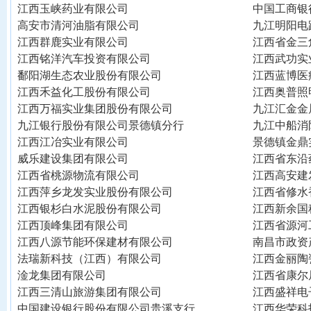
江西玉峡药业有限公司
中国工商银
高安市清河油脂有限公司
九江明阳电
江西群鹿实业有限公司
江西省金三
江西铭洋汽车投资有限公司
江西武功实
鄱阳湖生态农业股份有限公司
江西蓝博医
江西禾益化工股份有限公司
江西奥普照
江西万福实业集团股份有限公司
九江汇金金
九江银行股份有限公司景德镇分行
九江中船消
江西江冶实业有限公司
景德镇金鼎
威乐建设集团有限公司
江西省东沿
江西省桃源物流有限公司
江西高安建
江西萍乡龙发实业股份有限公司
江西省修水
江西银杉白水泥股份有限公司
江西新余国
江西顶峰集团有限公司
江西省源河
江西八源节能环保建材有限公司
南昌市政资
法瑞新科技（江西）有限公司
江西金丽陶
淦龙集团有限公司
江西省康尔
江西三清山旅游集团有限公司
江西盛祥电
中国建设银行股份有限公司贵溪支行
江西华荣科