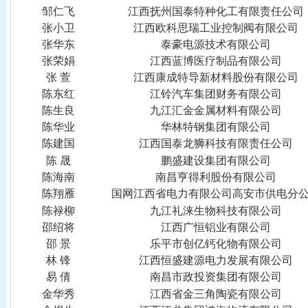
邹仁飞
江西抚州国泰特种化工有限责任公司
张小卫
江西欧科思瑞工业控制阀有限公司
张华东
泰豪电源技术有限公司
张荣娟
江西蓝博医疗制品有限公司
张
萱
江西康成特导新材料股份有限公司
陈东红
江铃汽车集团财务有限公司
陈生良
九江汇金金属材料有限公司
陈华业
华林特钢集团有限公司
陈建国
江西国泰龙狮科技有限责任公司
陈
晟
鹏盛建设集团有限公司
陈海南
南昌亨得利股份有限公司
陈翔雁
国网江西省电力有限公司高安市供电分
陈禄柳
九江礼涞生物科技有限公司
邵绍将
江西广恒铝业有限公司
邵
景
乐平市创亿钙化物有限公司
林
锋
江西恒盛建源电力发展有限公司
易
倩
南昌市政投资集团有限公司
金华秀
江西省金三角陶瓷有限公司