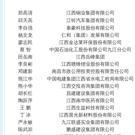
郑高清
江西铜业集团有限公司
邱天高
江铃汽车集团有限公司
李自强
泰豪科技股份有限公司
杨文龙
仁和（集团）发展有限公司
廖志民
江西金达莱环保股份有限公司
蔡
智
中国石油化工股份有限公司九江分公司
田岳南
江西岳峰集团
李良彬
江西赣锋锂业股份有限公司
邓建新
南昌市政公用投资控股有限责任公司
熊江华
中国电建集团江西省水电工程局有限公司
熊小华
江西交投咨询集团有限公司
胡长红
昌建建设集团有限公司
陶跃萍
江西南华医药有限公司
王
鹏
江西生益科技有限公司
丁
冰
江西晨光新材料股份有限公司
严永敏
九江联盛实业集团有限公司
陈武崇
鹏盛建设集团有限公司