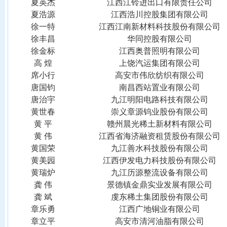
夏英杰
江西江铃进出口有限责任公司
夏浩源
江西浩川控股集团有限公司
徐一特
江西江南新材料科技股份有限公司
徐丰昌
华同控股有限公司
徐金标
江西奥普照明有限公司
高
煌
上饶汽运集团有限公司
席小行
高安市伟欣纺织有限公司
唐国钧
南昌西站置业有限公司
唐治宇
九江明阳电路科技有限公司
黄世春
崇义章源钨业股份有限公司
黄
平
赣州晨光稀土新材料有限公司
黄
伟
江西省海济融资租赁股份有限公司
黄国荣
九江善水科技股份有限公司
黄美园
江西伊发电力科技股份有限公司
黄瑞炉
九江历源整流设备有限公司
龚
伟
景德镇金鼎实业发展有限公司
龚
斌
虔东稀土集团股份有限公司
章乐勇
江西广地铜业有限公司
章立平
高安市清河油脂有限公司