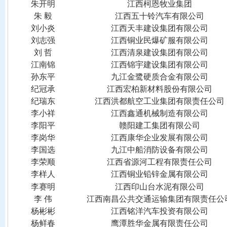
朱开明
江西柯恩牧业集团
朱
毅
江西五十铃汽车有限公司
刘小炎
江西天丰建设集团有限公司
刘志强
江西铜业民爆矿服有限公司
刘
哲
江西清泉建设集团有限公司
江南锦
江西锦宇建设集团有限公司
孙东平
九江金鹭硬质合金有限公司
纪冠承
江西宏柏新材料股份有限公司
纪瑞东
江西洪都航空工业集团有限责任公司
李小祥
江西鑫通机械制造有限公司
李阳平
赣阳建工集团有限公司
李岗华
江西康华企业发展有限公司
李国选
九江中船消防设备有限公司
李荣顺
江西省源河工程有限责任公司
李样人
江西铜业铅锌金属有限公司
李赛明
江西印山台水泥有限公司
李
伟
江西南昌公共交通运输集团有限责任公
杨彬彬
江西铭洋汽车投资有限公司
杨鲜春
鹰潭胜华金属有限责任公司