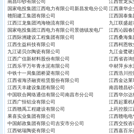
南昌印钞有限公司
江西世龙实
国家电投集团江西电力有限公司新昌发电分公司
江西康华企
赣阳建工集团有限公司
江西国泰集
江西江龙集团鸿海物流有限公司
九江联盛超
国家电投集团江西电力有限公司景德镇发电厂
江西沁园春
江西际洲建设工程集团有限公司
江西桑海集
江西生益科技有限公司
江西柯恩牧
九江诺贝尔陶瓷有限公司
九江金鹭硬
江西广信新材料股份有限公司
江西省咨询
江西乐平万年青水泥有限公司
中材萍乡水
中铁十一局集团桥梁有限公司
江西浩川控
江西省海济融资租赁股份有限公司
江西金达莱
江西天丰建设集团有限公司
南昌赣昌砂
中国联合网络通信有限公司南昌市分公司
江西华尔达
江西广恒铝业有限公司
江西起重机
江西赣禹工程建设有限公司
上药控股江
果喜实业集团有限公司
江西赣电电
中国邮政集团有限公司吉安市分公司
江西交投咨
江西铭瑞陶瓷有限公司
江西嘉百乐