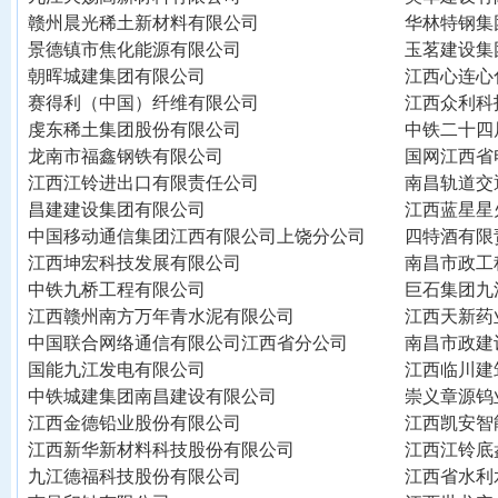
赣州晨光稀土新材料有限公司
华林特钢集
景德镇市焦化能源有限公司
玉茗建设集
朝晖城建集团有限公司
江西心连心
赛得利（中国）纤维有限公司
江西众利科
虔东稀土集团股份有限公司
中铁二十四
龙南市福鑫钢铁有限公司
国网江西省
江西江铃进出口有限责任公司
南昌轨道交
昌建建设集团有限公司
江西蓝星星
中国移动通信集团江西有限公司上饶分公司
四特酒有限
江西坤宏科技发展有限公司
南昌市政工
中铁九桥工程有限公司
巨石集团九
江西赣州南方万年青水泥有限公司
江西天新药
中国联合网络通信有限公司江西省分公司
南昌市政建
国能九江发电有限公司
江西临川建
中铁城建集团南昌建设有限公司
崇义章源钨
江西金德铅业股份有限公司
江西凯安智
江西新华新材料科技股份有限公司
江西江铃底
九江德福科技股份有限公司
江西省水利