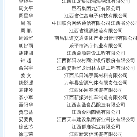
金煜生
江西江龙集团鸿海物流有限公司
周文平
巨石集团九江有限公司
周星华
江西省仁富电子科技有限公司
周
智
中国联合网络通信有限公司江西省分公
周
鹏
江西省桃源物流有限公司
周诚华
南昌轨道交通集团产业园管理有限公
胡好雨
乐平市鸿宇钙业有限公司
胡建团
江西鼎顺建设工程有限公司
钟
超
江西鄱阳农村商业银行股份有限公司
俞兴宇
江西婺源华龙园林古建工程有限公司
姜
文
江西旭日鸿宇新材料有限公司
姚悦强
万年县宏源气体有限责任公司
袁建波
江西沁园春陶瓷有限公司
聂小军
江西新振兴挂车制造有限公司
聂阳华
江西盘圣食品酿造有限公司
贾忠益
江西金丽陶瓷有限公司
晏要良
江西天丰建设集团管业科技有限公司
徐艺芯
江西群鹿实业有限公司
徐志荣
江西新宏信陶瓷有限公司