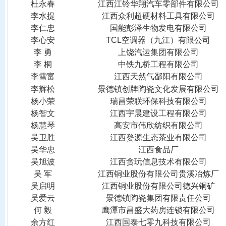
杜永春
江西江铃华翔汽车零部件有限公司
李水提
江西众利超硬材料工具有限公司
李仁忠
国能彭泽生物发电有限公司
李心安
TCL空调器（九江）有限公司
李
勇
上饶汽运集团有限公司
李
桐
中铁九桥工程有限公司
李雪富
江西天然气鄱阳有限公司
李辉松
景德镇创牌陶瓷文化发展有限公司
杨小荣
瑞昌荣联环保科技有限公司
杨智文
江西宇晨建设工程有限公司
杨慧琴
高安市伟欣纺织有限公司
吴卫胜
江西婺源生态茶业有限公司
吴华忠
江西食品厂
吴旭波
江西贪玩信息技术有限公司
吴
军
江西铜业股份有限公司贵溪冶炼厂
吴启明
江西铜业股份有限公司德兴铜矿
吴爱云
景德镇陶瓷集团有限责任公司
何
毅
鹰潭市昌盛大药房连锁有限公司
余方红
江西国泰七零九科技有限公司