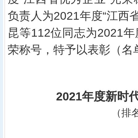
负责人为
202
1
年度
“江西
昆
等
112
位同志为
202
1
年
荣称号，特予以表彰（名
20
21
年度新时
（排