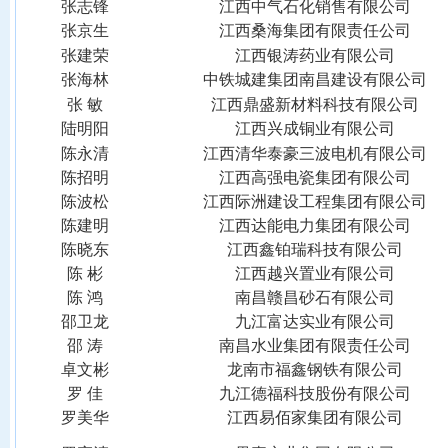
张志锋
江西中气石化销售有限公司
张京生
江西桑海集团有限责任公司
张建荣
江西银涛药业有限公司
张海林
中铁城建集团南昌建设有限公司
张
敏
江西鼎盛新材料科技有限公司
陆明阳
江西兴成铜业有限公司
陈永清
江西清华泰豪三波电机有限公司
陈招明
江西高强电瓷集团有限公司
陈波松
江西际洲建设工程集团有限公司
陈建明
江西达能电力集团有限公司
陈晓东
江西鑫铂瑞科技有限公司
陈
彬
江西越兴置业有限公司
陈
鸿
南昌赣昌砂石有限公司
邵卫龙
九江富达实业有限公司
邵
涛
南昌水业集团有限责任公司
卓文彬
龙南市福鑫钢铁有限公司
罗
佳
九江德福科技股份有限公司
罗美华
江西易佰家集团有限公司