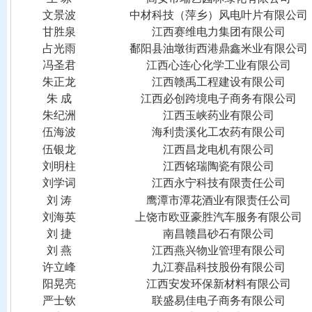
文景波
中材科技（萍乡）风电叶片有限公司
甘胜泉
江西赛维电力集团有限公司
占光雨
鄱阳县油墩街西港鼎鑫米业有限公司
冯圣君
江西心连心化学工业有限公司
朱正龙
江西赣禹工程建设有限公司
朱
成
江西必创跨境电子商务有限公司
朱纪洲
江西玉峡药业有限公司
伍海波
海利贵溪化工农药有限公司
伍银龙
江西昌龙电机有限公司
刘明柱
江西铭瑞陶瓷有限公司
刘学词
江西永宁科技有限责任公司
刘
涛
鹰潭市潭花酒业有限责任公司
刘海英
上饶市欧亚豪胜汽车服务有限公司
刘
捷
南昌赣昌砂石有限公司
刘
燕
江西燕兴物业管理有限公司
许立峰
九江赛晶科技股份有限公司
阳晃亮
江西安发环保新材料有限公司
严士钦
联盛易佳电子商务有限公司